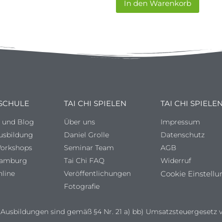
In den Warenkorb
 SCHULE
TAI CHI SPIELEN
TAI CHI SPIELE
s und Blog
Über uns
Impressum
Ausbildung
Daniel Grolle
Datenschutz
Workshops
Seminar Team
AGB
Hamburg
Tai Chi FAQ
Widerruf
nline
Veröffentlichungen
Cookie Einstellu
Fotografie
Ausbildungen sind gemäß §4 Nr. 21 a) bb) Umsatzsteuergesetz v