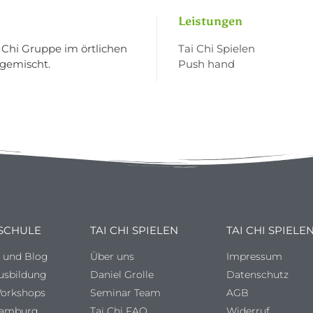
Leistungen
 Chi Gruppe im örtlichen
Tai Chi Spielen
 gemischt.
Push hand
 SCHULE
TAI CHI SPIELEN
TAI CHI SPIELE
s und Blog
Über uns
Impressum
Ausbildung
Daniel Grolle
Datenschutz
Workshops
Seminar Team
AGB
Hamburg
Tai Chi FAQ
Widerruf